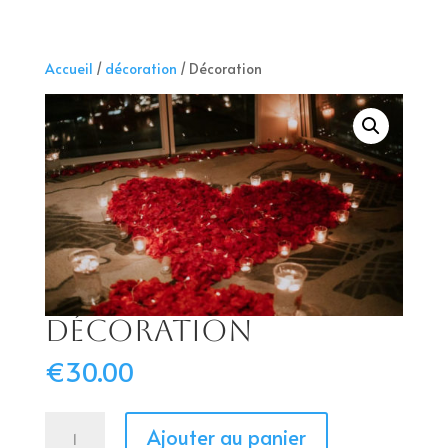
Accueil
/
décoration
/ Décoration
Décoration
€
30.00
quantité
A
Ajouter au panier
de
l