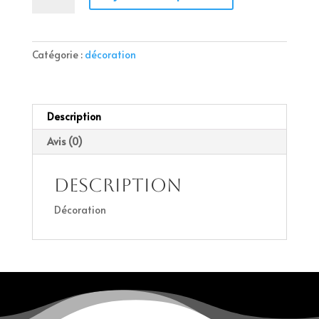
Décoration
t
e
r
Catégorie :
décoration
n
a
t
i
Description
v
Avis (0)
e
:
Description
Décoration