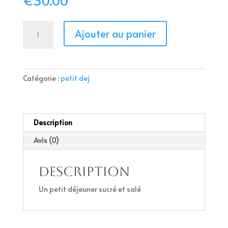
€
30.00
quantité
A
Ajouter au panier
de
l
Petit
t
déjeuner
e
sucré
r
Catégorie :
petit dej
salé
n
a
t
i
Description
v
Avis (0)
e
:
Description
Un petit déjeuner sucré et salé